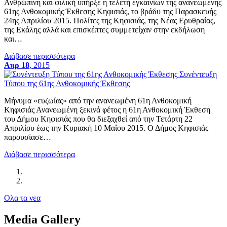
Ανθρώπινη και φιλική υπήρξε η τελετή εγκαινίων της ανανεωμένης
61ης Ανθοκομικής Έκθεσης Κηφισιάς, το βράδυ της Παρασκευής
24ης Απριλίου 2015. Πολίτες της Κηφισιάς, της Νέας Ερυθραίας,
της Εκάλης αλλά και επισκέπτες συμμετείχαν στην εκδήλωση
και…
Διάβασε περισσότερα
Απρ 18
, 2015
Συνέντευξη
Τύπου της 61ης Ανθοκομικής Έκθεσης
Μήνυμα «ευζωίας» από την ανανεωμένη 61η Ανθοκομική
Κηφισιάς Ανανεωμένη ξεκινά φέτος η 61η Ανθοκομική Έκθεση
του Δήμου Κηφισιάς που θα διεξαχθεί από την Τετάρτη 22
Απριλίου έως την Κυριακή 10 Μαΐου 2015. Ο Δήμος Κηφισιάς
παρουσίασε…
Διάβασε περισσότερα
Ολα τα νεα
Media Gallery