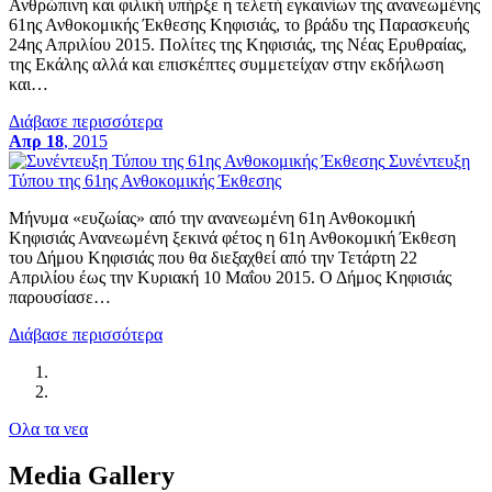
Ανθρώπινη και φιλική υπήρξε η τελετή εγκαινίων της ανανεωμένης
61ης Ανθοκομικής Έκθεσης Κηφισιάς, το βράδυ της Παρασκευής
24ης Απριλίου 2015. Πολίτες της Κηφισιάς, της Νέας Ερυθραίας,
της Εκάλης αλλά και επισκέπτες συμμετείχαν στην εκδήλωση
και…
Διάβασε περισσότερα
Απρ 18
, 2015
Συνέντευξη
Τύπου της 61ης Ανθοκομικής Έκθεσης
Μήνυμα «ευζωίας» από την ανανεωμένη 61η Ανθοκομική
Κηφισιάς Ανανεωμένη ξεκινά φέτος η 61η Ανθοκομική Έκθεση
του Δήμου Κηφισιάς που θα διεξαχθεί από την Τετάρτη 22
Απριλίου έως την Κυριακή 10 Μαΐου 2015. Ο Δήμος Κηφισιάς
παρουσίασε…
Διάβασε περισσότερα
Ολα τα νεα
Media Gallery