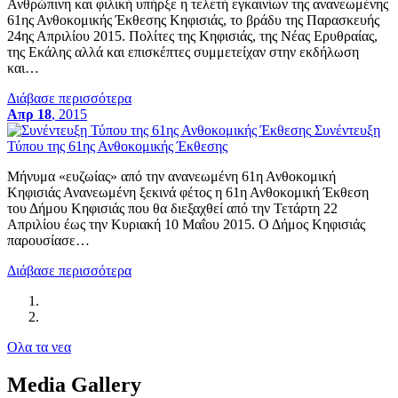
Ανθρώπινη και φιλική υπήρξε η τελετή εγκαινίων της ανανεωμένης
61ης Ανθοκομικής Έκθεσης Κηφισιάς, το βράδυ της Παρασκευής
24ης Απριλίου 2015. Πολίτες της Κηφισιάς, της Νέας Ερυθραίας,
της Εκάλης αλλά και επισκέπτες συμμετείχαν στην εκδήλωση
και…
Διάβασε περισσότερα
Απρ 18
, 2015
Συνέντευξη
Τύπου της 61ης Ανθοκομικής Έκθεσης
Μήνυμα «ευζωίας» από την ανανεωμένη 61η Ανθοκομική
Κηφισιάς Ανανεωμένη ξεκινά φέτος η 61η Ανθοκομική Έκθεση
του Δήμου Κηφισιάς που θα διεξαχθεί από την Τετάρτη 22
Απριλίου έως την Κυριακή 10 Μαΐου 2015. Ο Δήμος Κηφισιάς
παρουσίασε…
Διάβασε περισσότερα
Ολα τα νεα
Media Gallery