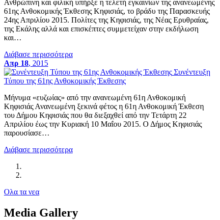
Ανθρώπινη και φιλική υπήρξε η τελετή εγκαινίων της ανανεωμένης
61ης Ανθοκομικής Έκθεσης Κηφισιάς, το βράδυ της Παρασκευής
24ης Απριλίου 2015. Πολίτες της Κηφισιάς, της Νέας Ερυθραίας,
της Εκάλης αλλά και επισκέπτες συμμετείχαν στην εκδήλωση
και…
Διάβασε περισσότερα
Απρ 18
, 2015
Συνέντευξη
Τύπου της 61ης Ανθοκομικής Έκθεσης
Μήνυμα «ευζωίας» από την ανανεωμένη 61η Ανθοκομική
Κηφισιάς Ανανεωμένη ξεκινά φέτος η 61η Ανθοκομική Έκθεση
του Δήμου Κηφισιάς που θα διεξαχθεί από την Τετάρτη 22
Απριλίου έως την Κυριακή 10 Μαΐου 2015. Ο Δήμος Κηφισιάς
παρουσίασε…
Διάβασε περισσότερα
Ολα τα νεα
Media Gallery